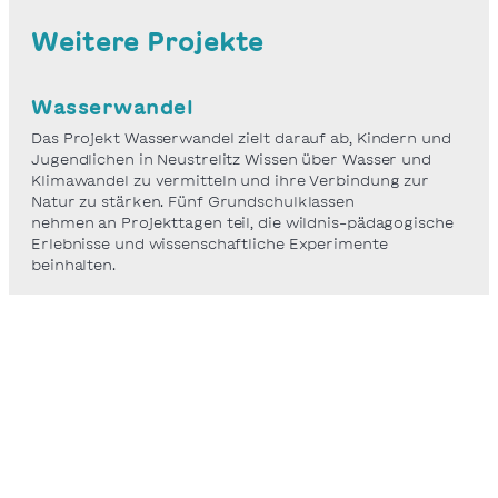
Weitere Projekte
Wasserwandel
Das Projekt Wasserwandel zielt darauf ab, Kindern und
Jugendlichen in Neustrelitz Wissen über Wasser und
Klimawandel zu vermitteln und ihre Verbindung zur
Natur zu stärken. Fünf Grundschulklassen
nehmen an Projekttagen teil, die wildnis-pädagogische
Erlebnisse und wissenschaftliche Experimente
beinhalten.
Weiterlesen
Flussgeflüster
Mitmach-Aktion zum Weltwassertag am 22. März 2026.
Wann hast du dem Wasser zuletzt wirklich zugehört?
Zum Weltwassertag am 22. März wollen wir weltweit an
unseren Flüssen zusammenkommen, um zu lauschen,
was sie uns flüstern. Ein Flussgeflüster braucht nicht